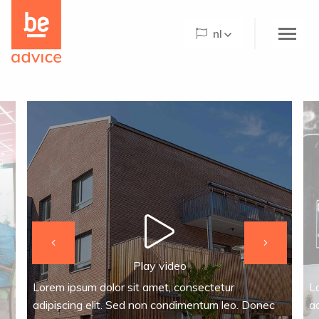
Be
the
nl
care
concept
logo
Home
About Be Advice
Be Advice Paradigm©
What we do
Projects
The Hogeweyk
Last
Next
image
image
Play video
News
Lorem ipsum dolor sit amet, consectetur
L
Agenda
adipiscing elit. Sed non condimentum leo. Donec
a