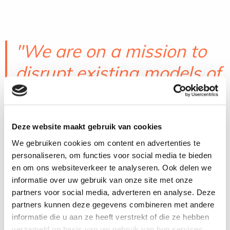
"We are on a mission to
disrupt existing models of
care and driven by
conviction, knowledge
Deze website maakt gebruik van cookies
and skill. We work on a
We gebruiken cookies om content en advertenties te
global movement every
personaliseren, om functies voor social media te bieden
en om ons websiteverkeer te analyseren. Ook delen we
day that contributes to
informatie over uw gebruik van onze site met onze
partners voor social media, adverteren en analyse. Deze
improving quality of life of
partners kunnen deze gegevens combineren met andere
informatie die u aan ze heeft verstrekt of die ze hebben
people and especially of
verzameld op basis van uw gebruik van hun services.