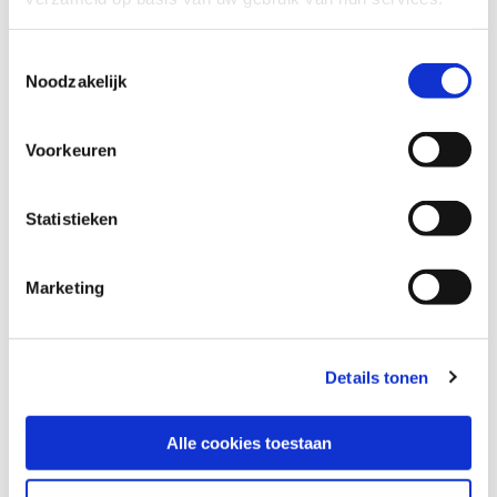
people living with
Toestemmingsselectie
dementia."
Noodzakelijk
Mission statement
| Be Advice
Voorkeuren
Statistieken
Marketing
Play video
Details tonen
Alle cookies toestaan