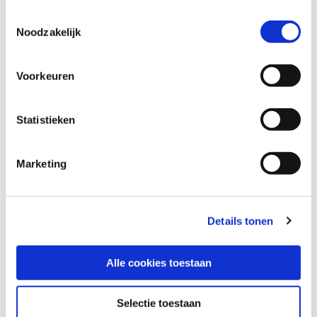
Toestemmingsselectie
Noodzakelijk
Voorkeuren
Statistieken
Marketing
Be Advice
Office in The Hogeweyk®
Heemraadweg 1
Details tonen
1382 GV Weesp
The Netherlands
Alle cookies toestaan
info@bethecareconcept.com
Selectie toestaan
+31 294 210 500