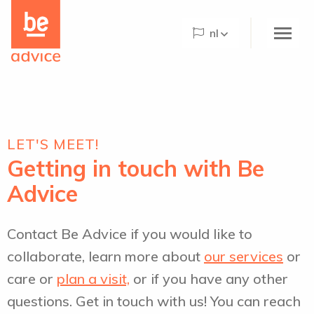
Be
the
nl
care
concept
logo
Home
About Be Advice
LET'S MEET!
Be Advice Paradigm©
Getting in touch with Be
What we do
Advice
Projects
Contact Be Advice if you would like to
The Hogeweyk
collaborate, learn more about
our services
or
News
care or
plan a visit,
or if you have any other
Agenda
questions. Get in touch with us! You can reach