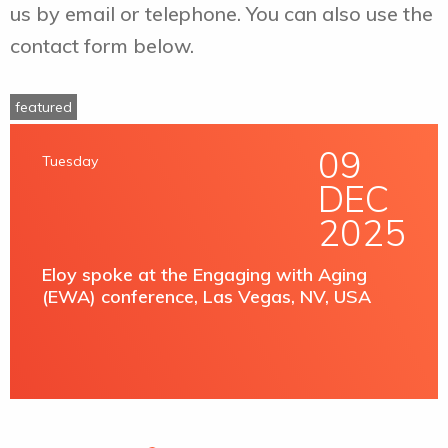
us by email or telephone. You can also use the
contact form below.
featured
09
Tuesday
DEC
2025
Eloy spoke at the Engaging with Aging
(EWA) conference, Las Vegas, NV, USA