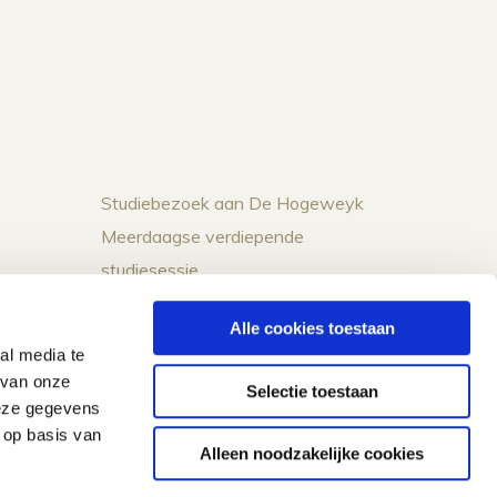
Studiebezoek aan De Hogeweyk
Meerdaagse verdiepende
studiesessie
Conceptontwikkeling
Alle cookies toestaan
Programma op maat
al media te
Keynotes
 van onze
Selectie toestaan
deze gegevens
 op basis van
Alleen noodzakelijke cookies