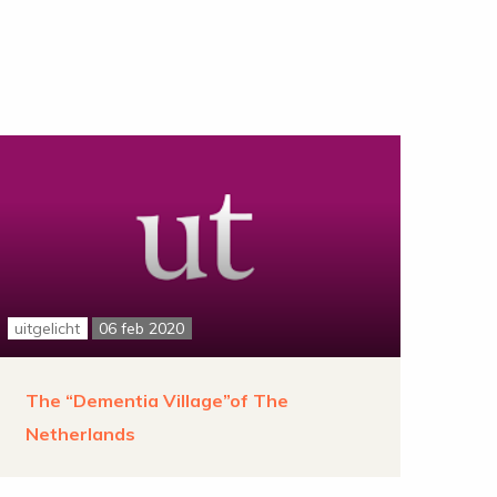
uitgelicht
06 feb 2020
The “Dementia Village”of The
Netherlands