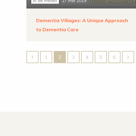
in de media
17 mei 2019
Dementia Villages: A Unique Approach
to Dementia Care
1
2
3
4
5
6