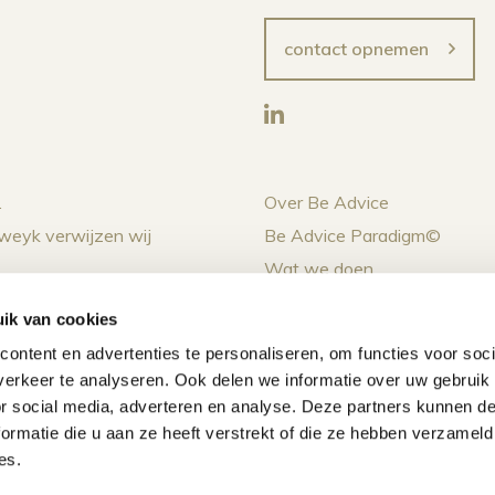
contact opnemen
.
Over Be Advice
weyk verwijzen wij
Be Advice Paradigm©
Wat we doen
Projecten
sp, Nederland
ik van cookies
De Hogeweyk
 500
ontent en advertenties te personaliseren, om functies voor soci
Nieuws
erkeer te analyseren. Ook delen we informatie over uw gebruik
Agenda
or social media, adverteren en analyse. Deze partners kunnen 
ormatie die u aan ze heeft verstrekt of die ze hebben verzameld
es.