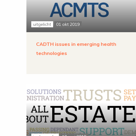
uitgelicht
01 okt 2019
CADTH issues in emerging health
technologies