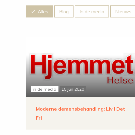
Alles
Blog
In de media
Nieuws
in de media
15 jun 2020
Moderne demensbehandling: Liv I Det
Fri