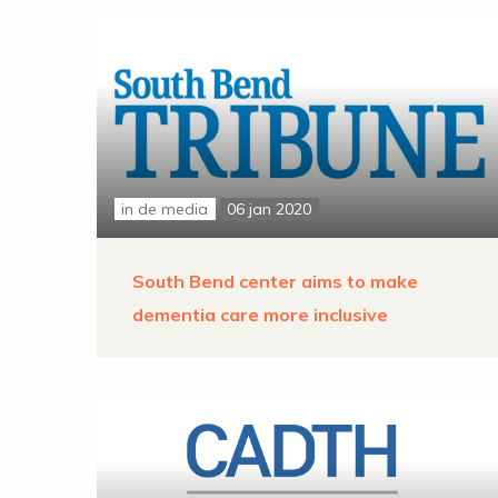
in de media
06 jan 2020
South Bend center aims to make
dementia care more inclusive