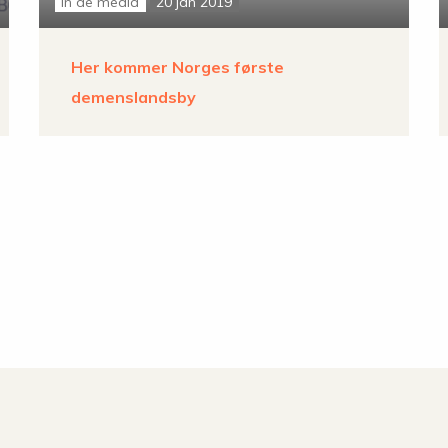
in de media
20 jan 2019
Her kommer Norges første
demenslandsby