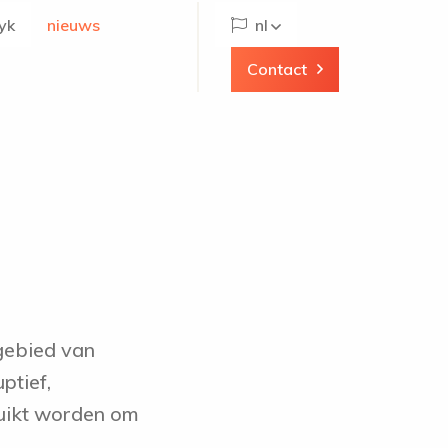
yk
nieuws
nl
Contact
gebied van
ptief,
ruikt worden om