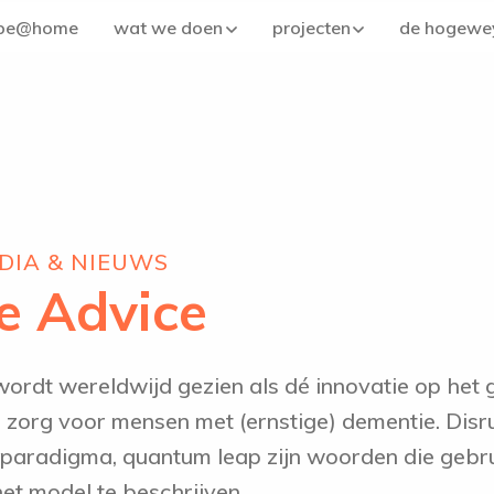
be@home
wat we doen
projecten
de hogewe
DIA & NIEUWS
e Advice
dt wereldwijd gezien als dé innovatie op het 
 zorg voor mensen met (ernstige) dementie. Disru
 paradigma, quantum leap zijn woorden die geb
et model te beschrijven.