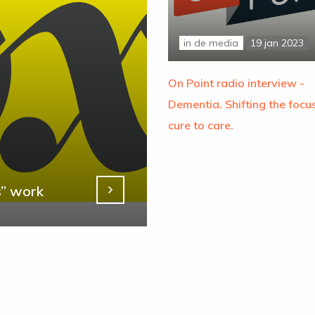
in de media
19 jan 2023
On Point radio interview -
Dementia. Shifting the focu
cure to care.
s” work