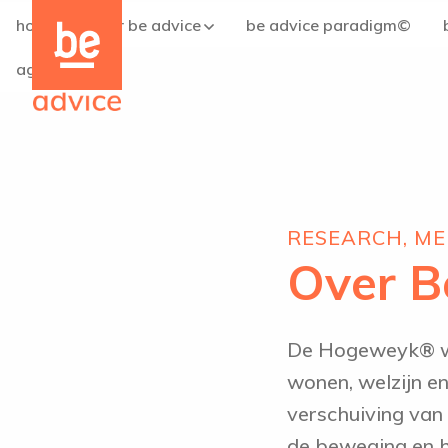
Be
Be
home
over be advice
be advice paradigm©
the
the
care
care
agenda
concept
concept
logo
logo
RESEARCH, ME
Over B
De Hogeweyk® wor
wonen, welzijn en
verschuiving van
de beweging en h