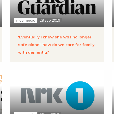
in de media
28 sep 2019
‘Eventually I knew she was no longer
safe alone’: how do we care for family
with dementia?