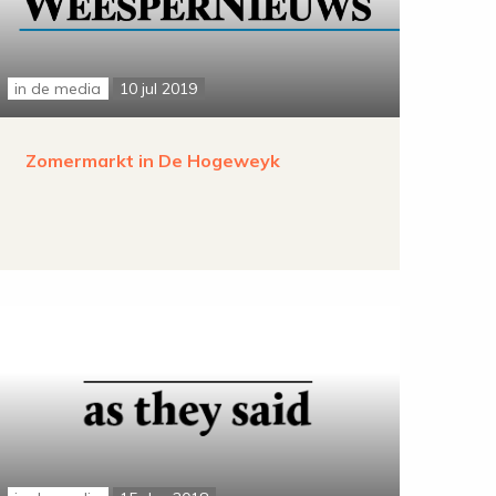
in de media
10 jul 2019
Zomermarkt in De Hogeweyk