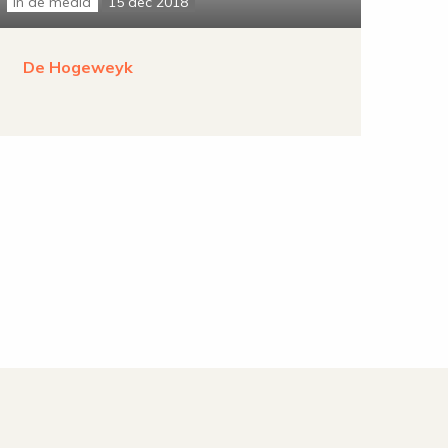
in de media
15 dec 2018
De Hogeweyk