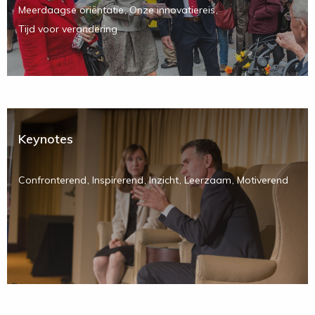
Meerdaagse oriëntatie
Onze innovatiereis
Tijd voor verandering
Keynotes
Confronterend
Inspirerend
Inzicht
Leerzaam
Motiverend