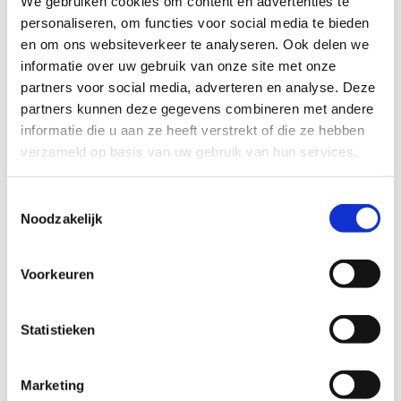
We gebruiken cookies om content en advertenties te
personaliseren, om functies voor social media te bieden
MVO bedrijfsactiviteiten
en om ons websiteverkeer te analyseren. Ook delen we
informatie over uw gebruik van onze site met onze
partners voor social media, adverteren en analyse. Deze
partners kunnen deze gegevens combineren met andere
informatie die u aan ze heeft verstrekt of die ze hebben
verzameld op basis van uw gebruik van hun services.
Toestemmingsselectie
Noodzakelijk
Voorkeuren
Medewerkers iets bieden dat écht indruk
maakt? Organiseer dan jullie
Statistieken
maatschappelijk verantwoorde
bedrijfsactiviteit in De Hogeweyk® of één
Marketing
van de andere locaties van de Vivium