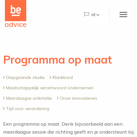
Be
the
nl
care
concept
logo
Home
Over Be Advice
Programma op maat
Be Advice Paradigm©
Be@Home
Diepgaande studie
Klankbord
Maatschappelijk verantwoord ondernemen
Wat we doen
Meerdaagse oriëntatie
Onze innovatiereis
Projecten
Tijd voor verandering
De Hogeweyk
Een programma op maat. Denk bijvoorbeeld aan een
Nieuws
meerdaagse sessie die richting geeft en je ondersteunt bij