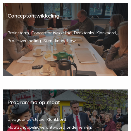
Conceptontwikkeling
Brainstorm
Conceptontwikkeling
Denktanks
Klankbord
Procesversnelling
Silent know-how
Programma op maat
Diepgaande studie
Klankbord
Maatschappelijk verantwoord ondernemen