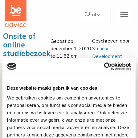
Be
the
nl
care
concept
logo
Onsite of
Home
Geschreven door
Gepost op
online
Stuurlui
december 1, 2020
Over Be Advice
studiebezoek
te 11:52 am.
Development
Be Advice Paradigm©
Be@Home
Deze website maakt gebruik van cookies
Wat we doen
We gebruiken cookies om content en advertenties te
Projecten
personaliseren, om functies voor social media te bieden
contact opnemen
en om ons websiteverkeer te analyseren. Ook delen we
De Hogeweyk
informatie over uw gebruik van onze site met onze
partners voor social media, adverteren en analyse. Deze
Nieuws
partners kunnen deze gegevens combineren met andere