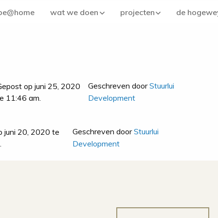
be@home
wat we doen
projecten
de hogewe
Geschreven door
Stuurlui
Gepost op juni 25, 2020
te 11:46 am.
Development
Geschreven door
Stuurlui
 juni 20, 2020 te
.
Development