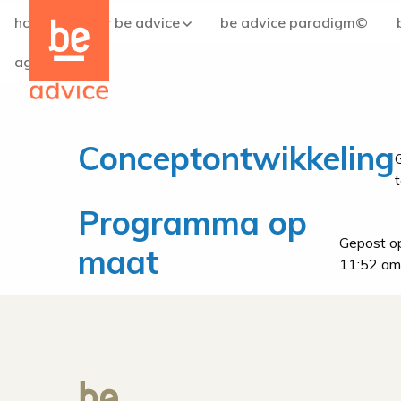
Be
Be
home
over be advice
be advice paradigm©
the
the
care
care
agenda
concept
concept
logo
logo
Conceptontwikkeling
Programma op
Gepost op
maat
11:52 am