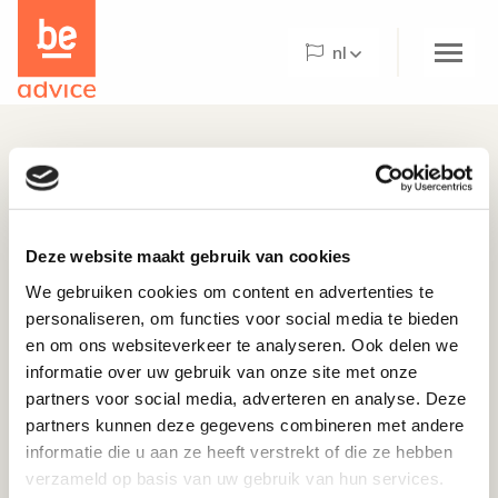
Be
the
nl
care
concept
logo
Home
Over Be Advice
Be Advice Paradigm©
Deze website maakt gebruik van cookies
contact opnemen
Be@Home
We gebruiken cookies om content en advertenties te
personaliseren, om functies voor social media te bieden
Wat we doen
en om ons websiteverkeer te analyseren. Ook delen we
Projecten
informatie over uw gebruik van onze site met onze
partners voor social media, adverteren en analyse. Deze
De Hogeweyk
partners kunnen deze gegevens combineren met andere
Be Advice maakt deel uit van de Vivium Zorggroep.
informatie die u aan ze heeft verstrekt of die ze hebben
Voor informatie over stages en wonen in De Hogeweyk
Nieuws
verzameld op basis van uw gebruik van hun services.
verwijzen wij u naar
www.vivium.nl
.